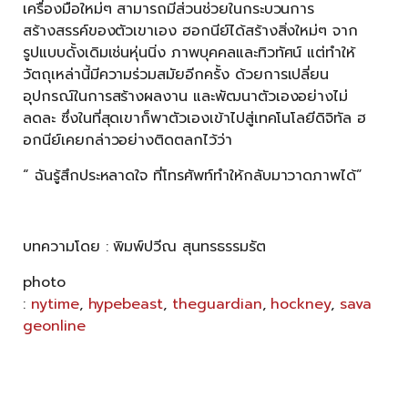
เครื่องมือใหม่ๆ สามารถมีส่วนช่วยในกระบวนการ
สร้างสรรค์ของตัวเขาเอง ฮอกนีย์ได้สร้างสิ่งใหม่ๆ จาก
รูปแบบดั้งเดิมเช่นหุ่นนิ่ง ภาพบุคคลและทิวทัศน์ แต่ทำให้
วัตถุเหล่านี้มีความร่วมสมัยอีกครั้ง ด้วยการเปลี่ยน
อุปกรณ์ในการสร้างผลงาน และพัฒนาตัวเองอย่างไม่
ลดละ ซึ่งในที่สุดเขาก็พาตัวเองเข้าไปสู่เทคโนโลยีดิจิทัล ฮ
อกนีย์เคยกล่าวอย่างติดตลกไว้ว่า
“ ฉันรู้สึกประหลาดใจ ที่โทรศัพท์ทำให้กลับมาวาดภาพได้”
บทความโดย : พิมพ์ปวีณ สุนทรธรรมรัต
photo
:
nytime
,
hypebeast
,
theguardian
,
hockney
,
sava
geonline