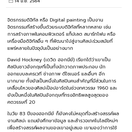
14 มิ.ย. 2564
จิตรกรรมดิจิทัล หรือ Digital painting เป็นงาน
จิตรกรรมที่สร้างขึ้นด้วยระบบดิจิทัลที่หลากหลาย เช่น
การสร้างภาพในคอมพิวเตอร์ แท็ปเลต สมาร์ทโฟน หรือ
เครื่องมือดิจิทัลอื่น ๆ ที่พัฒนาไปสู่งานศิลปะร่วมสมัยที่
แพร่หลายในปัจจุบันเป็นอย่างมาก
David Hockney (เดวิด ฮอกนีย์) เรียกได้ว่าเขาเป็น
ศิลปินชาวอังกฤษที่เป็นทั้งนักวาดภาพประกอบ นัก
ออกแบบละครเวที ช่างภาพ ดีไซเนอร์ และอื่นๆ อีก
มากมาย ทั้งยังเป็นหนึ่งในศิลปินคนสำคัญที่มีส่วนในการ
เคลื่อนไหวของศิลปะป๊อปอาร์ตในช่วงทศวรรษ 1960 และ
ยังเป็นหนึ่งในศิลปินอังกฤษที่ทรงอิทธิพลสูงสุดของ
ศตวรรษที่ 20
ในวัย 83 ปีของฮอกนีย์ ก็ยังคงไม่หยุดที่จะสร้างสรรค์ผล
งานศิลปะ แถมยังศึกษาข้อมูล และสำรวจเทคโนโลยีใหม่ๆ
เพื่อสร้างสรรค์ผลงานของเขาอยู่เสมอ เขามองว่าการใช้